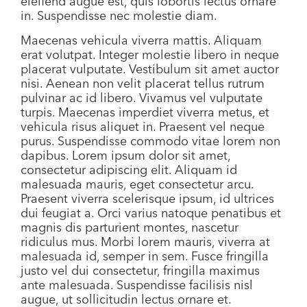
eleifend augue est, quis lobortis lectus ornare
in. Suspendisse nec molestie diam.
Maecenas vehicula viverra mattis. Aliquam
erat volutpat. Integer molestie libero in neque
placerat vulputate. Vestibulum sit amet auctor
nisi. Aenean non velit placerat tellus rutrum
pulvinar ac id libero. Vivamus vel vulputate
turpis. Maecenas imperdiet viverra metus, et
vehicula risus aliquet in. Praesent vel neque
purus. Suspendisse commodo vitae lorem non
dapibus. Lorem ipsum dolor sit amet,
consectetur adipiscing elit. Aliquam id
malesuada mauris, eget consectetur arcu.
Praesent viverra scelerisque ipsum, id ultrices
dui feugiat a. Orci varius natoque penatibus et
magnis dis parturient montes, nascetur
ridiculus mus. Morbi lorem mauris, viverra at
malesuada id, semper in sem. Fusce fringilla
justo vel dui consectetur, fringilla maximus
ante malesuada. Suspendisse facilisis nisl
augue, ut sollicitudin lectus ornare et.