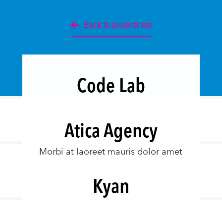
Back to projects list
Code Lab
Ut elit luctus nec ullamcorper
Atica Agency
Morbi at laoreet mauris dolor amet
glavrida ipsum.
Kyan
Nulla a velit quis ex ornare rhoncus.